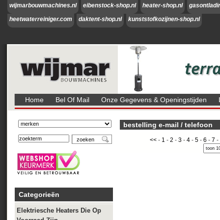
wijmarbouwmachines.nl
eibenstock-shop.nl
heater-shop.nl
gasontladi
heetwaterreiniger.com
daktent-shop.nl
kunststofkozijnen-shop.nl
Home
Bel Of Mail
Onze Gegevens & Openingstijden
bestelling e-mail / telefoon
<<
-
1
-
2
-
3
-
4
-
5
-
6
-
7
-
Categorieën
Elektriesche Heaters Die Op