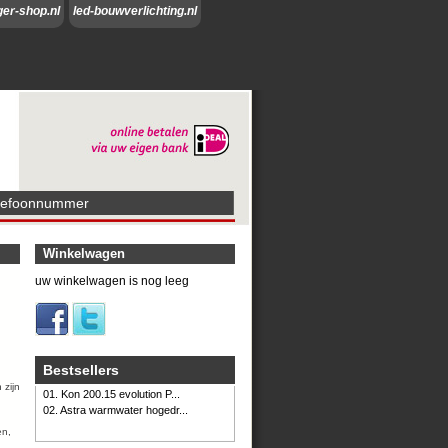
ger-shop.nl
led-bouwverlichting.nl
lefoonnummer
Winkelwagen
uw winkelwagen is nog leeg
Bestsellers
 zijn
01. Kon 200.15 evolution P...
.
02. Astra warmwater hogedr...
en,