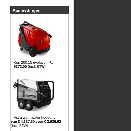
Aanbiedingen
Kon 200.15 evolution P...
5373.00
(incl. BTW)
Astra warmwater hogedr...
van € 4.337,50
voor € 3.629,62
(incl. BTW)