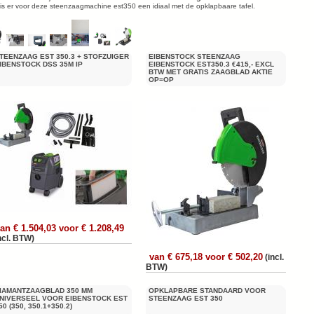
is er voor deze steenzaagmachine est350 een idiaal met de opklapbaare tafel.
TEENZAAG EST 350.3 + STOFZUIGER
EIBENSTOCK STEENZAAG
IBENSTOCK DSS 35M IP
EIBENSTOCK EST350.3 €415,- EXCL
BTW MET GRATIS ZAAGBLAD AKTIE
OP=OP
an € 1.504,03 voor € 1.208,49
ncl. BTW)
van € 675,18 voor € 502,20
(incl.
BTW)
IAMANTZAAGBLAD 350 MM
OPKLAPBARE STANDAARD VOOR
NIVERSEEL VOOR EIBENSTOCK EST
STEENZAAG EST 350
50 (350, 350.1+350.2)