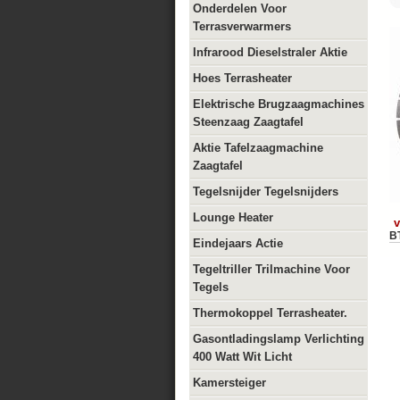
Onderdelen Voor
Terrasverwarmers
Infrarood Dieselstraler Aktie
Hoes Terrasheater
Elektrische Brugzaagmachines
Steenzaag Zaagtafel
Aktie Tafelzaagmachine
Zaagtafel
Tegelsnijder Tegelsnijders
Lounge Heater
v
B
Eindejaars Actie
Tegeltriller Trilmachine Voor
Tegels
Thermokoppel Terrasheater.
Gasontladingslamp Verlichting
400 Watt Wit Licht
Kamersteiger