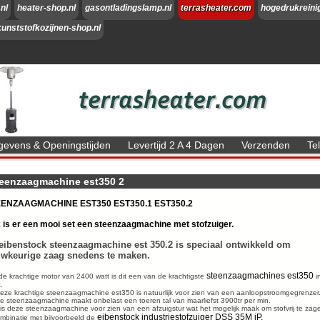
nl
heater-shop.nl
gasontladingslamp.nl
terrasheater.com
hogedrukreini
kunststofkozijnen-shop.nl
evens & Openingstijden
Levertijd 2 A 4 Dagen
Verzenden
Te
teenzaagmachine est350 2
ENZAAGMACHINE EST350 EST350.1 EST350.2
 is er een mooi set een steenzaagmachine met stofzuiger.
eibenstock steenzaagmachine est 350.2 is speciaal ontwikkeld om
wkeurige zaag snedens te maken.
steenzaagmachines est350
de krachtige motor van 2400 watt is dit een van de krachtigste
in
.
eze krachtige steenzaagmachine est350 is natuurlijk voor zien van een aanloopstroomgegrenzer
e steenzaagmachine maakt onbelast een toeren tal van maarliefst 3900tr per min.
is deze steenzaagmachine voor zien van een afzuigstur wat het mogelijk maak om stofvrij te zag
eibenstock industriestofzuiger DSS 35M iP.
ombinatie met bijvoorbeeld de