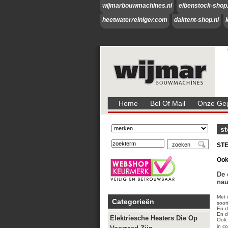
wijmarbouwmachines.nl
eibenstock-shop.
heetwaterreiniger.com
daktent-shop.nl
Home
Bel Of Mail
Onze Geg
s
STE
Ook
De 
nau
Met 
Categorieën
soort
En d
En d
Elektriesche Heaters Die Op
Ook 
in c