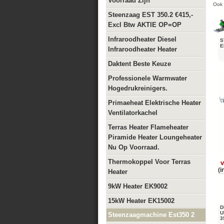
Voorraad Zijn
Ook 
Steenzaag EST 350.2 €415,-
Excl Btw AKTIE OP=OP
Infraroodheater Diesel
S
E
Infraroodheater Heater
Daktent Beste Keuze
Professionele Warmwater
Hogedrukreinigers.
Primaeheat Elektrische Heater
Ventilatorkachel
Terras Heater Flameheater
Piramide Heater Loungeheater
Nu Op Voorraad.
Thermokoppel Voor Terras
v
(i
Heater
9kW Heater EK9002
15kW Heater EK15002
D
U
Steenzaagmachine Est350 2
3