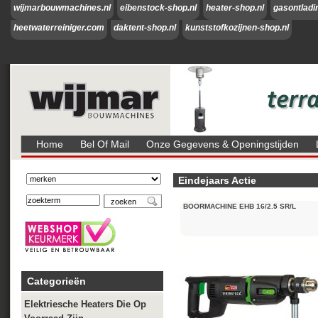
wijmarbouwmachines.nl
eibenstock-shop.nl
heater-shop.nl
gasontladi
heetwaterreiniger.com
daktent-shop.nl
kunststofkozijnen-shop.nl
Home
Bel Of Mail
Onze Gegevens & Openingstijden
Eindejaars Actie
BOORMACHINE EHB 16/2.5 SR/L
Categorieën
Elektriesche Heaters Die Op