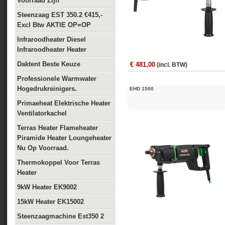
Voorraad Zijn
Steenzaag EST 350.2 €415,-
Excl Btw AKTIE OP=OP
Infraroodheater Diesel
Infraroodheater Heater
Daktent Beste Keuze
€ 481,00
(incl. BTW)
Professionele Warmwater
Hogedrukreinigers.
EHD 1500
Primaeheat Elektrische Heater
Ventilatorkachel
Terras Heater Flameheater
Piramide Heater Loungeheater
Nu Op Voorraad.
Thermokoppel Voor Terras
Heater
9kW Heater EK9002
15kW Heater EK15002
Steenzaagmachine Est350 2