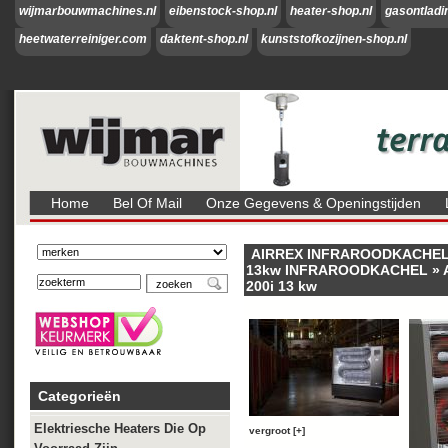
wijmarbouwmachines.nl
eibenstock-shop.nl
heater-shop.nl
gasontladi
heetwaterreiniger.com
daktent-shop.nl
kunststofkozijnen-shop.nl
Home
Bel Of Mail
Onze Gegevens & Openingstijden
AIRREX INFRAROODKACHE
13kw INFRAROODKACHEL
»
200i 13 kw
Categorieën
Elektriesche Heaters Die Op
vergroot [+]