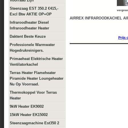
Voorraad Zijn
Steenzaag EST 350.2 €415,-
vergroot
Excl Btw AKTIE OP=OP
AIRREX INFRAROODKACHEL AIR
Infraroodheater Diesel
Infraroodheater Heater
Daktent Beste Keuze
Prijs 
Professionele Warmwater
Hogedrukreinigers.
Primaeheat Elektrische Heater
Ventilatorkachel
Terras Heater Flameheater
Piramide Heater Loungeheater
Nu Op Voorraad.
Thermokoppel Voor Terras
Heater
9kW Heater EK9002
15kW Heater EK15002
Steenzaagmachine Est350 2